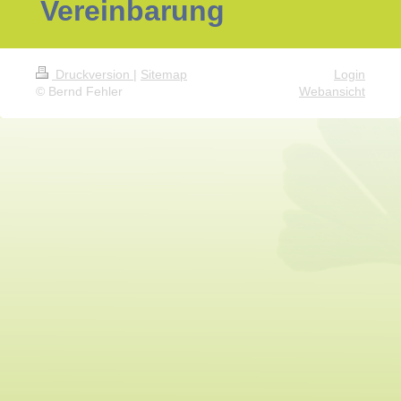
Vereinbarung
Druckversion
|
Sitemap
Login
© Bernd Fehler
Webansicht